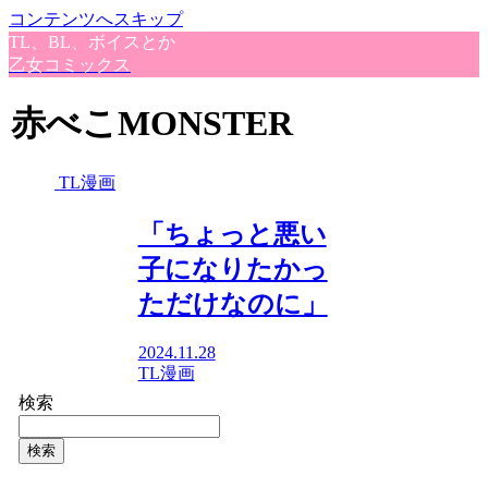
コンテンツへスキップ
TL、BL、ボイスとか
乙女コミックス
赤べこMONSTER
TL漫画
「ちょっと悪い
子になりたかっ
ただけなのに」
2024.11.28
TL漫画
検索
検索